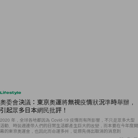
Lifestyle
奧委會決議：東京奧運將無視疫情狀況準時舉辦，
引起眾多日本網民批評！
2020 年，全球各地都因為 Covid-19 疫情而有所影響，不只是眾多大型
活動、時裝週連帶人們的日常生活都產生巨大的改變，而本要在今年度開
幕的東京奧運會，也因此而命運多舛，從原先傳出取消的消息到