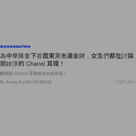
Accessories
為中華隊拿下首面東京奧運金牌，女生們都在討論
郭婞淳的 Chanel 耳環！
瞬間讓 Chanel 耳環成為熱搜單品！
By
Amber Ku
/
2021年7月28日
27
0