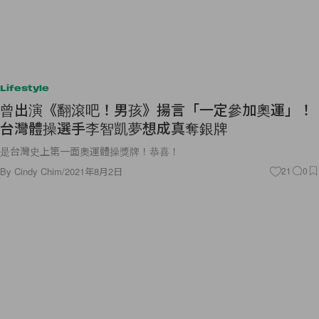
Lifestyle
曾出演《翻滾吧！男孩》揚言「一定參加奧運」！
台灣體操選手李智凱夢想成真奪銀牌
是台灣史上第一面奧運體操獎牌！恭喜！
By
Cindy Chim
/
2021年8月2日
21
0