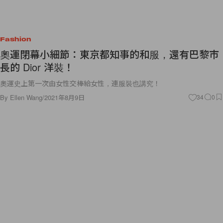
Fashion
奧運閉幕小細節：東京都知事的和服，還有巴黎市
長的 Dior 洋裝！
奧運史上第一次由女性交棒給女性，連服裝也講究！
By
Ellen Wang
/
2021年8月9日
34
0