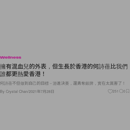
Wellness
擁有混血兒的外表，但生長於香港的何詩蓓比我們
誰都更熱愛香港！
何詩蓓不但做到自己的目標－游進決賽，還勇奪銀牌，實在太厲害了！
By
Crystal Chan
/
2021年7月28日
251
0