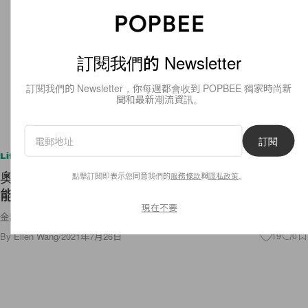
訂閱我們的 Newsletter
訂閱我們的 Newsletter，你每週都會收到 POPBEE 獨家時尚新
聞和最新潮流資訊。
訂閱
Lifestyle
奧運選手口罩引起熱搶：來自 Nike，還是你看過功
點擊訂閱即表示您同意我們的
服務條款
與
隱私政策
。
能性最強的一款！
現在不要
金牌選手一戴，馬上就賣光了！
By
Ellen Wang
/
2021年7月26日
19
0