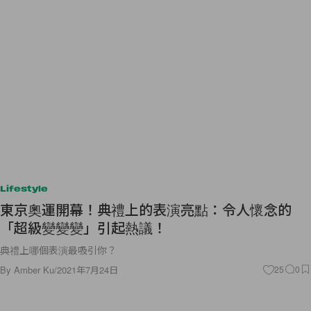
Lifestyle
東京奧運開幕！典禮上的表演亮點：令人懷念的
「超級變變變」引起熱議！
典禮上哪個表演最吸引你？
By
Amber Ku
/
2021年7月24日
25
0