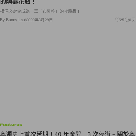
的陶器花瓶！
相信必定會成為一眾「布鞋控」的收藏品！
By
Bunny Lau
/
2020年3月28日
25
0
Features
奧運史上首次延期！40 年魔咒、3 次停辦－關於奧