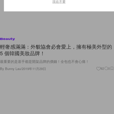
現在不要
Beauty
輕奢感滿滿：外貌協會必會愛上，擁有極美外型的
5 個韓國美妝品牌！
最重要的是基乎都是開架品牌的價錢！全包也不會心痛！
By
Bunny Lau
/
2019年11月29日
92
0