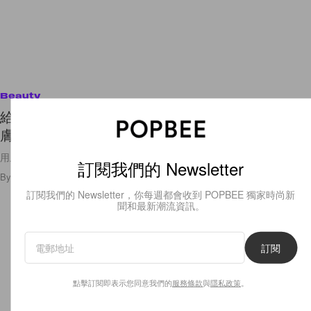
Beauty
給肌膚進補！這個韓國品牌還未上架，就已引起護
膚達人關注？
用上了紅參槳果、柳樹皮和酸棗等珍貴韓國材料！
訂閱我們的 Newsletter
By
Ashley Pang
/
2020年12月9日
9
0
訂閱我們的 Newsletter，你每週都會收到 POPBEE 獨家時尚新
聞和最新潮流資訊。
訂閱
點擊訂閱即表示您同意我們的
服務條款
與
隱私政策
。