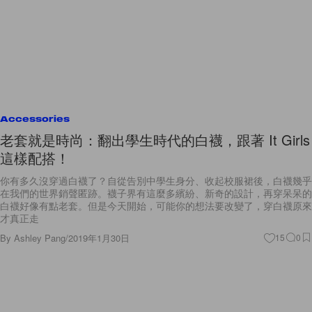
Accessories
老套就是時尚：翻出學生時代的白襪，跟著 It Girls
這樣配搭！
你有多久沒穿過白襪了？自從告別中學生身分、收起校服裙後，白襪幾乎
在我們的世界銷聲匿跡。襪子界有這麼多繽紛、新奇的設計，再穿呆呆的
白襪好像有點老套。但是今天開始，可能你的想法要改變了，穿白襪原來
才真正走
By
Ashley Pang
/
2019年1月30日
15
0