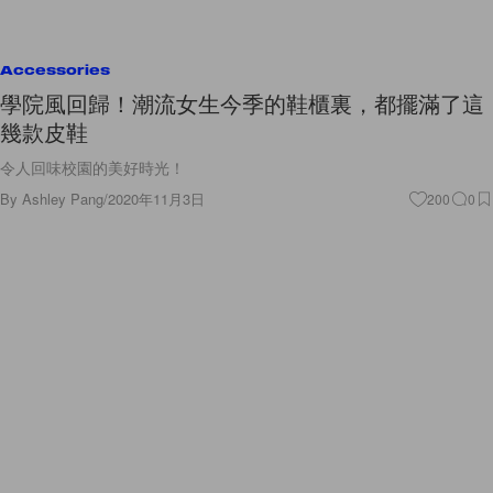
Accessories
學院風回歸！潮流女生今季的鞋櫃裏，都擺滿了這
幾款皮鞋
令人回味校園的美好時光！
By
Ashley Pang
/
2020年11月3日
200
0