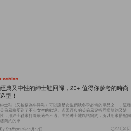
Fashion
經典又中性的紳士鞋回歸，20+ 值得你參考的時尚
造型！
紳士鞋（又被稱為牛津鞋）可以說是女生們秋冬季必備的單品之一，這種
英倫風格受到了不少女生的歡迎。皆因經典的英倫風穿搭同樣簡約又隨
性，用紳士鞋來打造最適合不過。由於紳士鞋風格簡約，所以用來搭配同
樣簡約的單
By
Staff
/
2017年11月17日
28
0