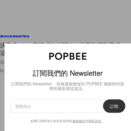
Accessories
決定 Boyish 穿搭成敗的關鍵：從男裝獲取靈感，
這 5 大鞋款才是必備！
選對款式，細節也不能忽視！
By
Ashley Pang
/
2019年7月12日
訂閱我們的 Newsletter
41
0
訂閱我們的 Newsletter，你每週都會收到 POPBEE 獨家時尚新
聞和最新潮流資訊。
訂閱
點擊訂閱即表示您同意我們的
服務條款
與
隱私政策
。