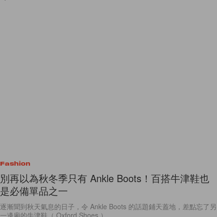
Fashion
別再以為秋冬季只有 Ankle Boots！百搭牛津鞋也
是必備單品之一
逐漸聞到秋天氣息的日子，令 Ankle Boots 的話題鋪天蓋地，差點忘了另
一邊廂的牛津鞋（ Oxford Shoes ）