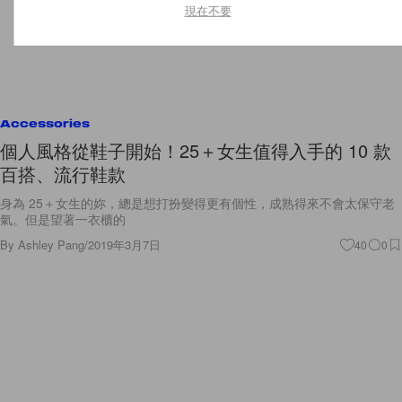
現在不要
Accessories
個人風格從鞋子開始！25＋女生值得入手的 10 款
百搭、流行鞋款
身為 25＋女生的妳，總是想打扮變得更有個性，成熟得來不會太保守老
氣。但是望著一衣櫃的
By
Ashley Pang
/
2019年3月7日
40
0