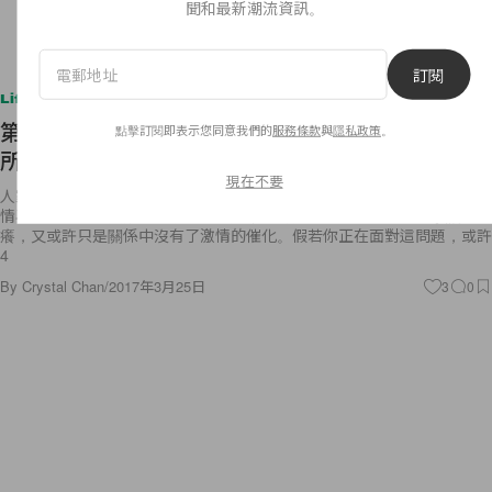
聞和最新潮流資訊。
訂閱
Lifestyle
第二波預告片搶先看！《春嬌救志明》或許能道盡
點擊訂閱即表示您同意我們的
服務條款
與
隱私政策
。
所有七年之癢的樂與怒！
現在不要
人家說，愛情關係中的「七年之癢」是種魔咒，兩個人走在一起久了，感
情再好也會莫名其妙的出現一些問題，或許是因為有著外來的衝擊讓人心
癢，又或許只是關係中沒有了激情的催化。假若你正在面對這問題，或許
4
By
Crystal Chan
/
2017年3月25日
3
0