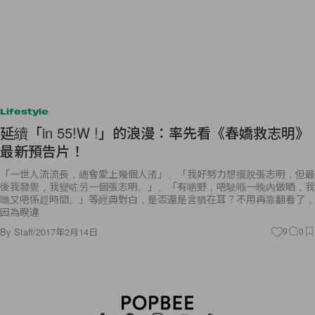
Lifestyle
延續「in 55!W !」的浪漫：率先看《春嬌救志明》
最新預告片！
「一世人流流長，總會愛上幾個人渣」、「我好努力想擺脫張志明，但最
後我發覺，我變咗另一個張志明。」、「有啲野，唔駛喺一晚內做晒，我
哋又唔係趕時間。」等經典對白，是否還是言猶在耳？不用再靠翻看了，
因為睽違
By
Staff
/
2017年2月14日
9
0