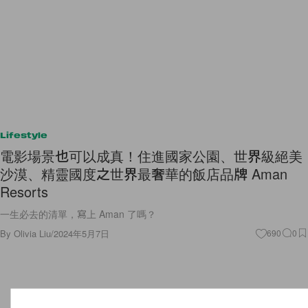
Lifestyle
電影場景也可以成真！住進國家公園、世界級絕美
沙漠、精靈國度之世界最奢華的飯店品牌 Aman
Resorts
一生必去的清單，寫上 Aman 了嗎？
By
Olivia Liu
/
2024年5月7日
690
0