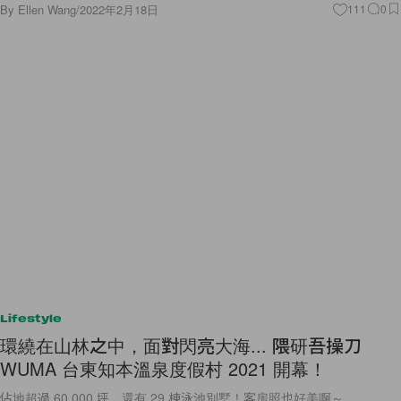
By
Ellen Wang
/
2022年2月18日
111
0
Lifestyle
環繞在山林之中，面對閃亮大海... 隈研吾操刀
WUMA 台東知本溫泉度假村 2021 開幕！
佔地超過 60,000 坪，還有 29 棟泳池別墅！客房照也好美啊～