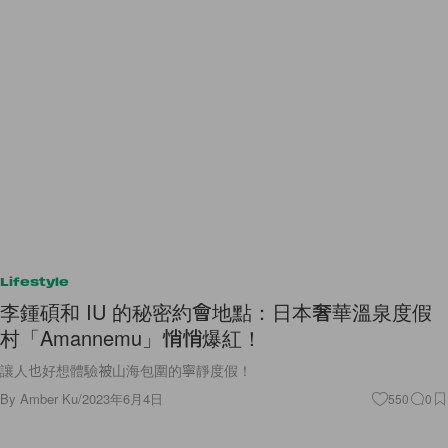
Lifestyle
李鍾碩和 IU 的秘密約會地點：日本奢華溫泉度假
村「Amannemu」悄悄爆紅！
讓人也好想體驗被山海包圍的寧靜度假！
By
Amber Ku
/
2023年6月4日
550
0