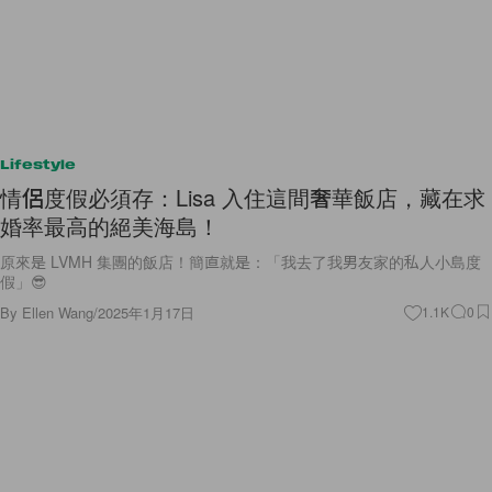
Lifestyle
情侶度假必須存：Lisa 入住這間奢華飯店，藏在求
婚率最高的絕美海島！
原來是 LVMH 集團的飯店！簡直就是：「我去了我男友家的私人小島度
假」😎
By
Ellen Wang
/
2025年1月17日
1.1K
0