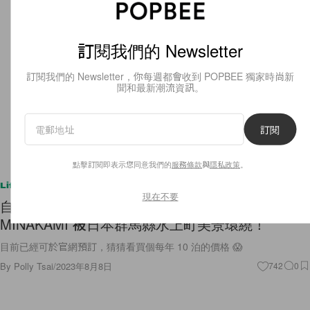
訂閱我們的 Newsletter
訂閱我們的 Newsletter，你每週都會收到 POPBEE 獨家時尚新
聞和最新潮流資訊。
訂閱
點擊訂閱即表示您同意我們的
服務條款
與
隱私政策
。
Lifestyle
現在不要
自住別墅，還能當飯店租：NOT A HOTEL
MINAKAMI 被日本群馬縣水上町美景環繞！
目前已經可於官網預訂，猜猜看買個每年 10 泊的價格 😱
By
Polly Tsai
/
2023年8月8日
742
0