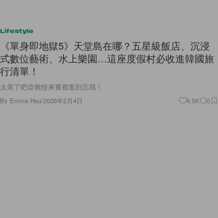
Lifestyle
《單身即地獄5》天堂島在哪？五星級飯店、沉浸
式數位藝術、水上樂園…這座度假村必收進韓國旅
行清單！
太美了吧😍難怪來賓都逛到忘我！
By
Emma Hsu
/
2026年2月4日
6.5K
0