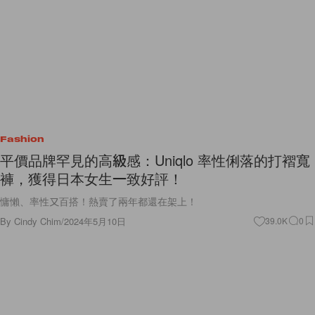
Fashion
平價品牌罕見的高級感：Uniqlo 率性俐落的打褶寬
褲，獲得日本女生一致好評！
慵懶、率性又百搭！熱賣了兩年都還在架上！
By
Cindy Chim
/
2024年5月10日
39.0K
0