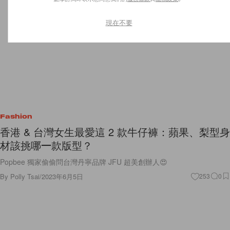
現在不要
Fashion
香港 & 台灣女生最愛這 2 款牛仔褲：蘋果、梨型身
材該挑哪一款版型？
Popbee 獨家偷偷問台灣丹寧品牌 JFU 超美創辦人😍
By
Polly Tsai
/
2023年6月5日
253
0