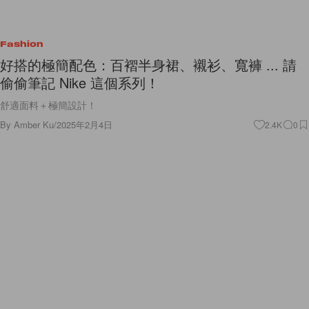
Fashion
好搭的極簡配色：百褶半身裙、襯衫、寬褲 ... 請
偷偷筆記 Nike 這個系列！
舒適面料＋極簡設計！
By
Amber Ku
/
2025年2月4日
2.4K
0