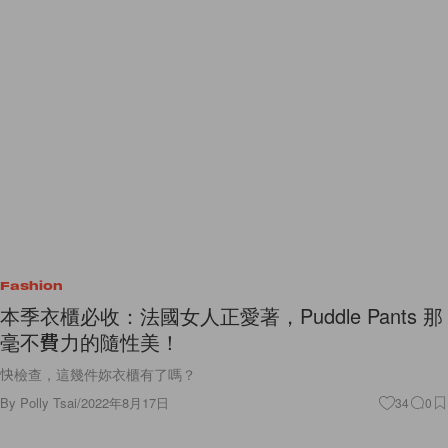
Fashion
本季衣櫃必收：法國女人正愛著，Puddle Pants 那
毫不費力的隨性美！
快檢查，這幾件妳衣櫃有了嗎？
By
Polly Tsai
/
2022年8月17日
34
0