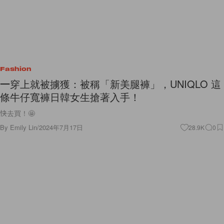
Fashion
一穿上就被擄獲：被稱「新美腿褲」，UNIQLO 這
條牛仔寬褲日韓女生搶著入手！
快去買！🤩
By
Emily Lin
/
2024年7月17日
28.9K
0