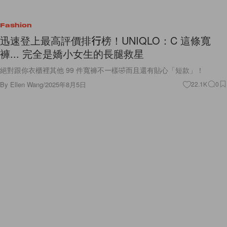
Fashion
迅速登上最高評價排行榜！UNIQLO：C 這條寬
褲... 完全是嬌小女生的長腿救星
絕對跟你衣櫃裡其他 99 件寬褲不一樣🤣而且還有貼心「短款」！
By
Ellen Wang
/
2025年8月5日
22.1K
0