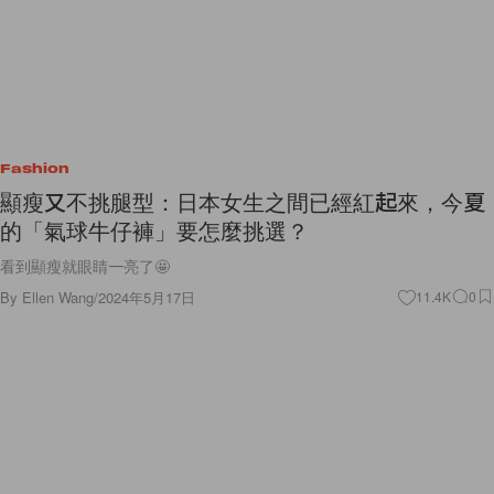
Fashion
顯瘦又不挑腿型：日本女生之間已經紅起來，今夏
的「氣球牛仔褲」要怎麼挑選？
看到顯瘦就眼睛一亮了🤩
By
Ellen Wang
/
2024年5月17日
11.4K
0