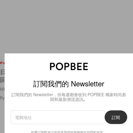
Fashion
日本女生點讚：特別適合小個子，MUJI 寬褲為何
回購率如此高？
訂閱我們的 Newsletter
MUJI 的褲子簡簡單單，但卻穿起來很不簡單🤩🧡
訂閱我們的 Newsletter，你每週都會收到 POPBEE 獨家時尚新
By
Polly Tsai
/
2024年2月8日
17.0K
0
聞和最新潮流資訊。
訂閱
點擊訂閱即表示您同意我們的
服務條款
與
隱私政策
。