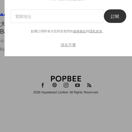
Accessories
訂閱
大容量＋設計感：DIOR 又一款焦點手袋 Nolita
Bag，打造成熟知性美！
點擊訂閱即表示您同意我們的
服務條款
與
隱私政策
。
今個秋冬太多漂釀包款可以選啦～
現在不要
By
Christine Chong
/
2024年7月8日
6.6K
0
2026
Hypebeast Limited
. All Rights Reserved.