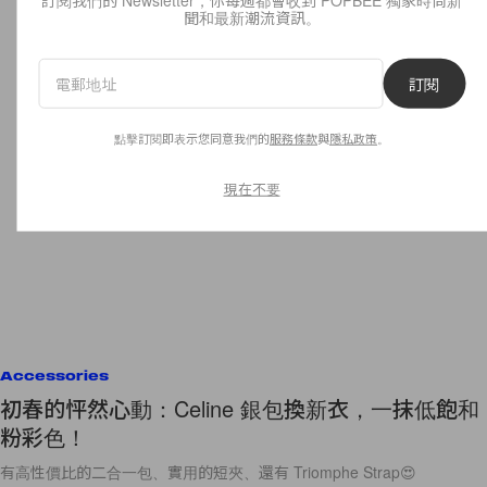
聞和最新潮流資訊。
訂閱
點擊訂閱即表示您同意我們的
服務條款
與
隱私政策
。
現在不要
Accessories
初春的怦然心動：Celine 銀包換新衣，一抹低飽和
粉彩色！
有高性價比的二合一包、實用的短夾、還有 Triomphe Strap😍