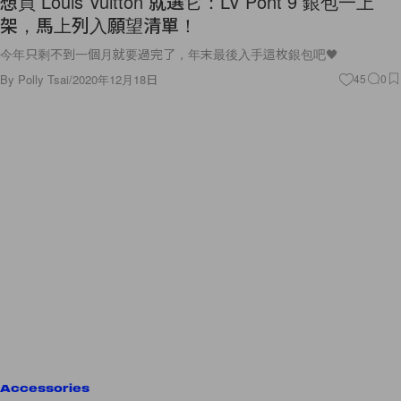
想買 Louis Vuitton 就選它：LV Pont 9 銀包一上
架，馬上列入願望清單！
今年只剩不到一個月就要過完了，年末最後入手這枚銀包吧🖤
By
Polly Tsai
/
2020年12月18日
45
0
Accessories