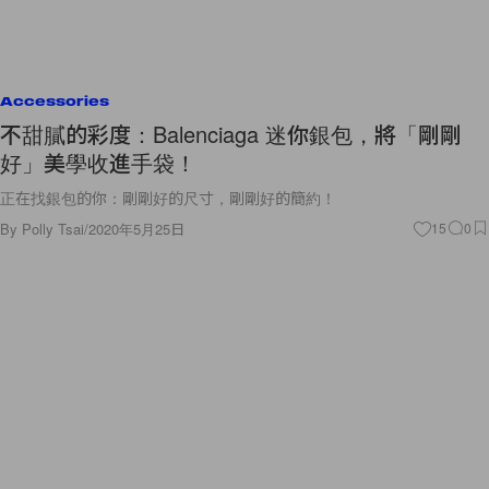
Accessories
不甜膩的彩度：Balenciaga 迷你銀包，將「剛剛
好」美學收進手袋！
正在找銀包的你：剛剛好的尺寸，剛剛好的簡約！
By
Polly Tsai
/
2020年5月25日
15
0