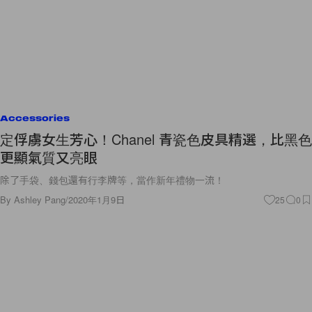
Accessories
定俘虜女生芳心！Chanel 青瓷色皮具精選，比黑色
更顯氣質又亮眼
除了手袋、錢包還有行李牌等，當作新年禮物一流！
By
Ashley Pang
/
2020年1月9日
25
0