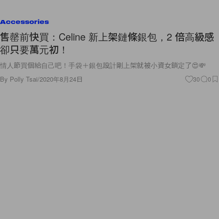
Accessories
售罄前快買：Celine 新上架鏈條銀包，2 倍高級感
卻只要萬元初！
情人節買個給自己吧！手袋＋銀包設計剛上架就被小資女鎖定了😍💸
By
Polly Tsai
/
2020年8月24日
30
0