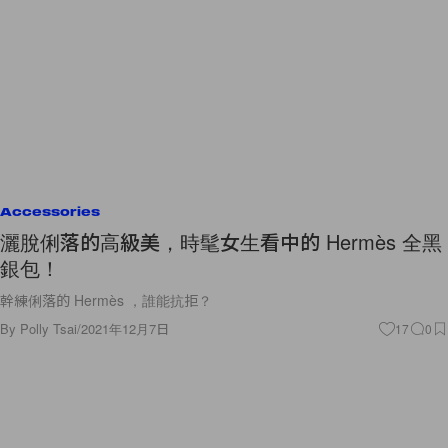
Accessories
灑脫俐落的高級美，時髦女生看中的 Hermès 全黑
銀包！
幹練俐落的 Hermès ，誰能抗拒？
By
Polly Tsai
/
2021年12月7日
17
0