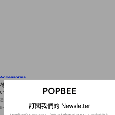
Accessories
荷包請預備：保證 2+ 用法，高性價比的 Wallet on
chain 該入手哪款？
還有僅剩一枚的打折款❤️
訂閱我們的 Newsletter
By
Ellen Wang
/
2021年3月31日
28
0
訂閱我們的 Newsletter，你每週都會收到 POPBEE 獨家時尚新