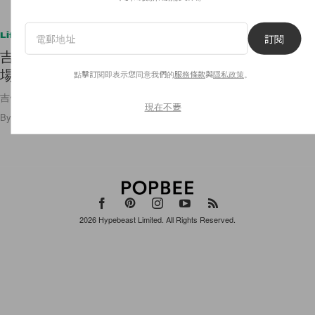
Lifestyle
訂閱
吉伊卡哇第一個大型體驗：限定周邊、遊戲關卡、
場景重現... 東京 Chiikawa Park 即將開幕！
點擊訂閱即表示您同意我們的
服務條款
與
隱私政策
。
吉伊卡哇、小巴、兔兔… 全到齊，竟然還有爆米花桶😍！！！
現在不要
By
Ellen Wang
/
2025年6月9日
1.3K
0
2026
Hypebeast Limited
. All Rights Reserved.