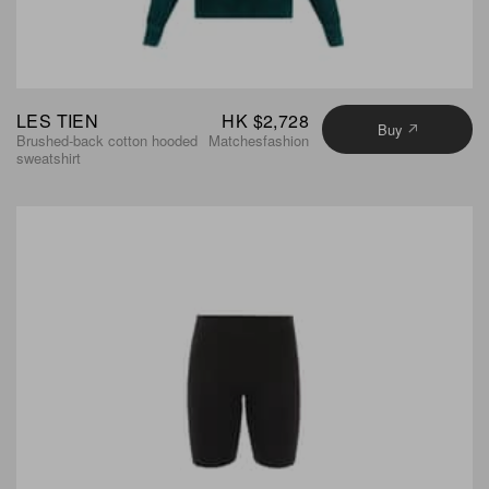
LES TIEN
HK $2,728
Buy
Brushed-back cotton hooded
Matchesfashion
sweatshirt