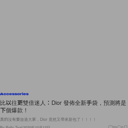
Accessories
比以往更雙倍迷人：Dior 發佈全新手袋，預測將是
下個爆款！
真的沒有要放過大家，Dior 竟然又帶來新包了！！！！
By
Polly Tsai
/
2020年10月12日
33
0