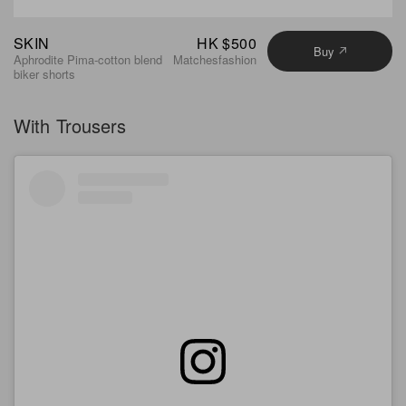
SKIN
HK $500
Buy
Aphrodite Pima-cotton blend
Matchesfashion
biker shorts
With Trousers