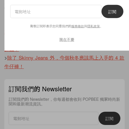
延伸閱讀：
訂閱
>
記著這 3 個造型，讓你輕鬆由夏季過渡到初秋！
>
除了白色恤衫，每年秋冬韓國女生還會準備一件這樣的
點擊訂閱即表示您同意我們的
服務條款
與
隱私政策
。
款式！
現在不要
>
不再只是綁在褲子上，皮帶會是秋冬季最重要最實用的
飾品！
>
除了 Skinny Jeans 外，今個秋冬應該馬上入手的 4 款
牛仔褲！
訂閱我們的 Newsletter
訂閱我們的 Newsletter，你每週都會收到 POPBEE 獨家時尚新
聞和最新潮流資訊。
訂閱