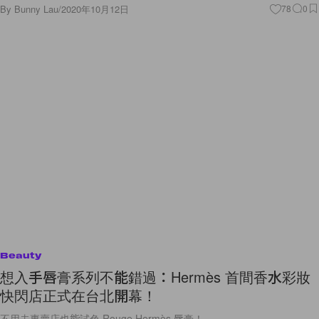
By
Bunny Lau
/
2020年10月12日
78
0
Beauty
想入手唇膏系列不能錯過：Hermès 首間香水彩妝
快閃店正式在台北開幕！
不用去專賣店也能試色 Rouge Hermès 唇膏！