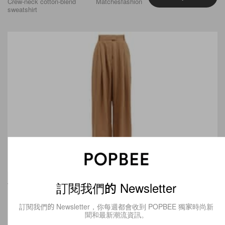
Crew-neck cotton-blend
Matchesfashion
sweatshirt
訂閱我們的 Newsletter
THREE GRACES
HK $4,125
Buy
LONDON
Matchesfashion
Molly high-rise linen trousers
訂閱我們的 Newsletter，你每週都會收到 POPBEE 獨家時尚新
聞和最新潮流資訊。