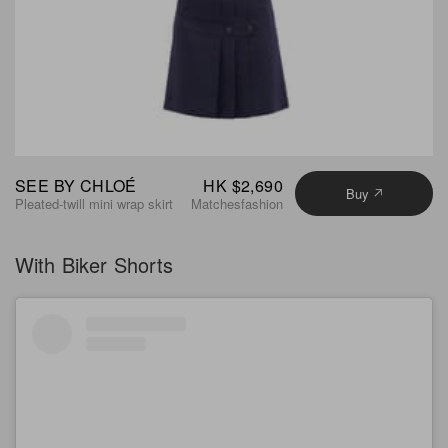
SEE BY CHLOÉ
HK $2,690
Buy
Pleated-twill mini wrap skirt
Matchesfashion
With Biker Shorts