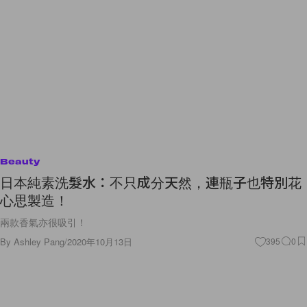
Beauty
日本純素洗髮水：不只成分天然，連瓶子也特別花
心思製造！
兩款香氣亦很吸引！
By
Ashley Pang
/
2020年10月13日
395
0