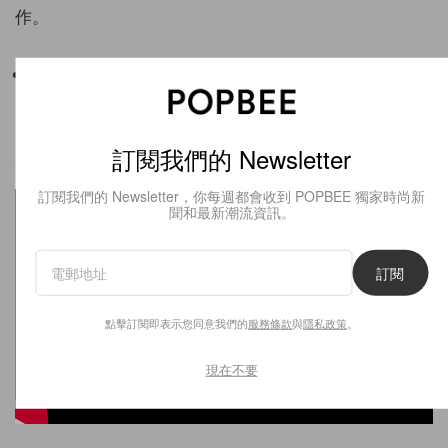
作。
延伸閱讀－
今個夏日必學穿搭：10 套以白色為基底＋全
身不超過三個顏色的造型
訂閱我們的 Newsletter
完整 Balenciaga The 53rd Couture 大秀影片
訂閱我們的 Newsletter，你每週都會收到 POPBEE 獨家時尚新
聞和最新潮流資訊。
訂閱
點擊訂閱即表示您同意我們的
服務條款
與
隱私政策
。
現在不要