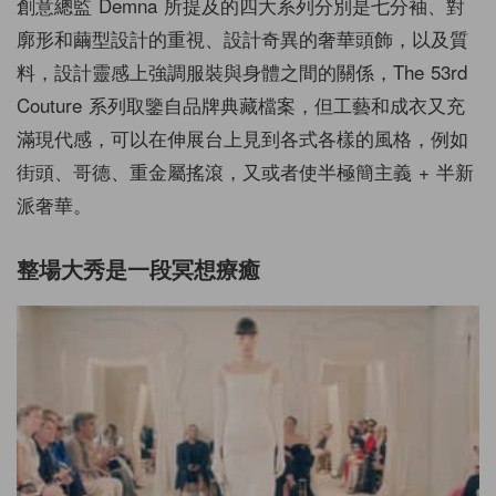
創意總監 Demna 所提及的四大系列分別是七分袖、對
廓形和繭型設計的重視、設計奇異的奢華頭飾，以及質
料，設計靈感上強調服裝與身體之間的關係，The 53rd
Couture 系列取鑒自品牌典藏檔案，但工藝和成衣又充
滿現代感，可以在伸展台上見到各式各樣的風格，例如
街頭、哥德、重金屬搖滾，又或者使半極簡主義 + 半新
派奢華。
整場大秀是一段冥想療癒