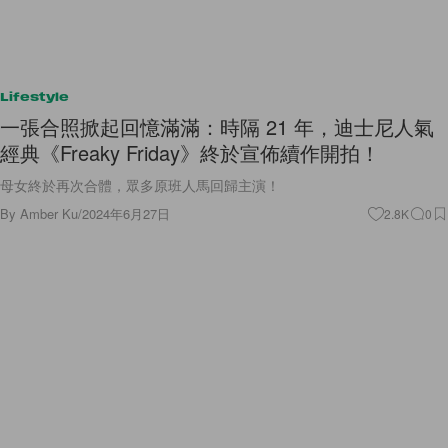
Lifestyle
一張合照掀起回憶滿滿：時隔 21 年，迪士尼人氣
經典《Freaky Friday》終於宣佈續作開拍！
母女終於再次合體，眾多原班人馬回歸主演！
By
Amber Ku
/
2024年6月27日
2.8K
0