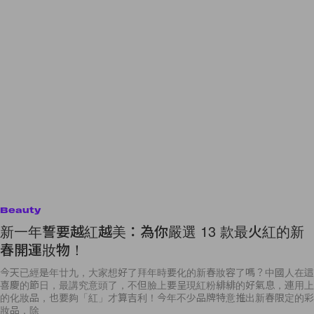
Beauty
新一年誓要越紅越美：為你嚴選 13 款最火紅的新
春開運妝物！
今天已經是年廿九，大家想好了拜年時要化的新春妝容了嗎？中國人在這
喜慶的節日，最講究意頭了，不但臉上要呈現紅粉緋緋的好氣息，連用上
的化妝品，也要夠「紅」才算吉利！今年不少品牌特意推出新春限定的彩
妝品，除