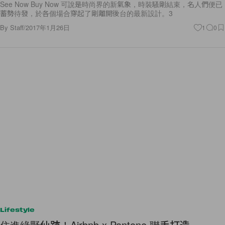
See Now Buy Now 可說是時尚界的新氣象，時裝騷剛結束，名人們便已
蓄勢待發，於各個場合穿起了剛離開後台的最新設計。3
By
Staff
/
2017年1月26日
1
0
Lifestyle
住進綠野仙跡！Airbnb x Pantone 聯手打造