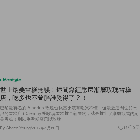
Lifestyle
世上最美雪糕無誤！這間爆紅悉尼漸層玫瑰雪糕
店，吃多也不會胖誰受得了？！
巴黎最有名的 Amorino 玫瑰雪糕基乎沒有吃貨不懂，但最近這間位於悉
尼的雪糕店 i-Creamy 把玫瑰雪糕推至新層次，就是推出了漸層款式的絕
美雪糕！別以為雪糕店只以玫瑰
By
Sherry Yeung
/
2017年1月26日
18
0