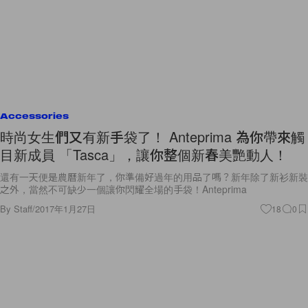
Accessories
時尚女生們又有新手袋了！ Anteprima 為你帶來觸
目新成員 「Tasca」，讓你整個新春美艷動人！
還有一天便是農曆新年了，你準備好過年的用品了嗎？新年除了新衫新裝
之外，當然不可缺少一個讓你閃耀全場的手袋！Anteprima
By
Staff
/
2017年1月27日
18
0