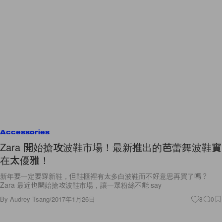
Accessories
Zara 開始搶攻波鞋市場！最新推出的芭蕾舞波鞋實
在太優雅！
新年要一定要穿新鞋，但鞋櫃裡有太多白波鞋而不好意思再買了嗎？
Zara 最近也開始搶攻波鞋市場，讓一眾粉絲不能 say
By
Audrey Tsang
/
2017年1月26日
8
0