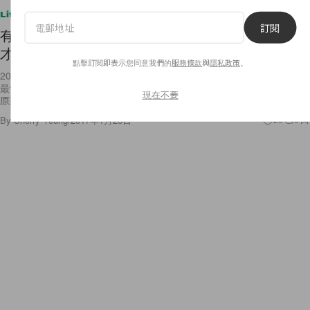
Lifestyle
訂閱
有才華就能被賞識！這 7 位電影工作者，在過世後
才走進奧斯卡榮譽殿堂！
點擊訂閱即表示您同意我們的
服務條款
與
隱私政策
。
2017 奧斯卡的入圍名單已發佈，其中《Fences》獲得共 4 項提名包括
最佳劇本，《Fences》的編劇 Denzel Washington 和 Viola Davis 則指
現在不要
原來參照劇作家
By
Sherry Yeung
/
2017年1月26日
20
0