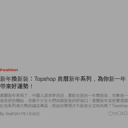
Fashion
新年換新裝：Topshop 農曆新年系列，為你新一年
帶來好運勢！
農曆新年來到了，中國人講求好兆頭，喜歡在新的一年換新裝，也象徵一
個美好的開始，也是不少女士們添購新裝的好藉口！農曆新年當然要選購
紅色系列或大熱的繡花單品，但如何穿搭才不顯老士又時尚呢？Topshop
By
Staff
/
2017年1月25日
13
0