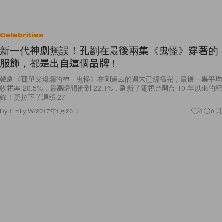
Celebrities
新一代神劇無誤！孔劉在最後兩集《鬼怪》穿著的
服飾，都是出自這個品牌！
韓劇《孤單又燦爛的神－鬼怪》在剛過去的週末已經播完，最後一集平均
收視率 20.5%，最高瞬間衝到 22.1%，刷新了電視台開台 10 年以來的紀
錄！更拉下了連續 27
By
Emily.W
/
2017年1月26日
8
0