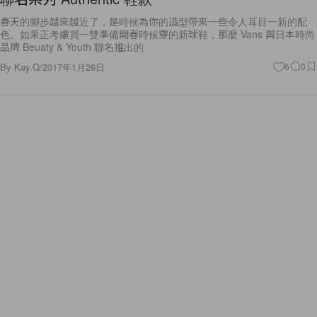
春天的腳步越來越近了，是時候為你的造型帶來一些令人耳目一新的配
色。如果正考慮買一雙準備開春時候穿的新球鞋，那麼 Vans 與日本時尚
品牌 Beuaty & Youth 聯名推出的
By
Kay.Q
/
2017年1月26日
6
0