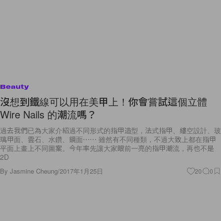
Beauty
沒想到鐵線可以用在美甲上！你會嘗試這個立體
Wire Nails 的潮流嗎？
過去我們已為大家介紹過不同形式的指甲造型，法式指甲、縷空設計、玻
璃甲面、雲石、水鑽、鏡面⋯⋯ 雖然有不同種類，不過大致上都在指甲
平面上畫上不同圖案。今年率先讓大家眼前一亮的指甲潮流，再也不是
2D
By
Jasmine Cheung
/
2017年1月25日
20
0