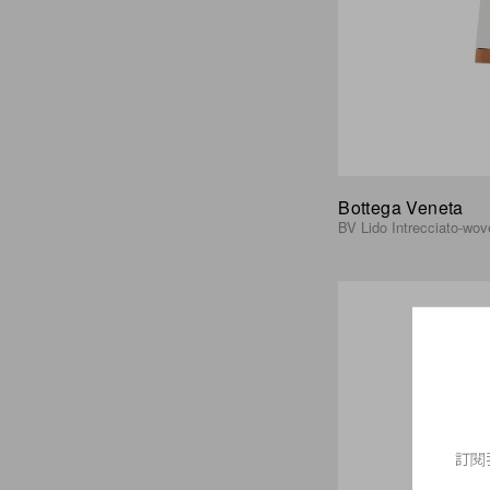
Bottega Veneta
BV Lido Intrecciato-wov
訂閱