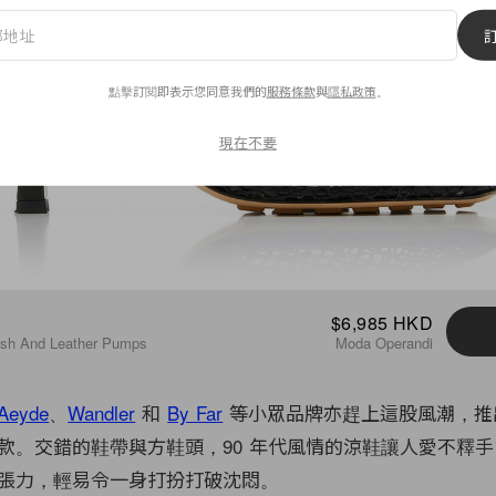
點擊訂閱即表示您同意我們的
服務條款
與
隱私政策
。
現在不要
$6,985 HKD
esh And Leather Pumps
Moda Operandi
Aeyde
、
Wandler
和
By Far
等小眾品牌亦趕上這股風潮，推
款。交錯的鞋帶與方鞋頭，90 年代風情的涼鞋讓人愛不釋
張力，輕易令一身打扮打破沈悶。