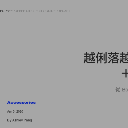
POPBEE
POPBEE CIRCLE
CITY GUIDE
POPCAST
FASHION
ACCES
越俐落
從 B
Accessories
Apr 3, 2020
By
Ashley Pang