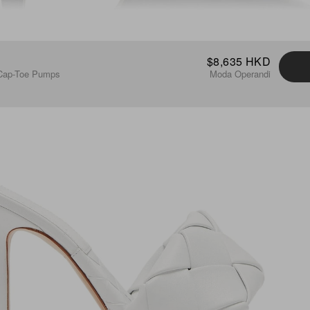
$8,635 HKD
 Cap-Toe Pumps
Moda Operandi