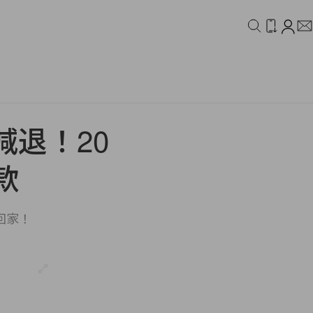
IDEO
CAMPAIGN
退！20
款
買回家！