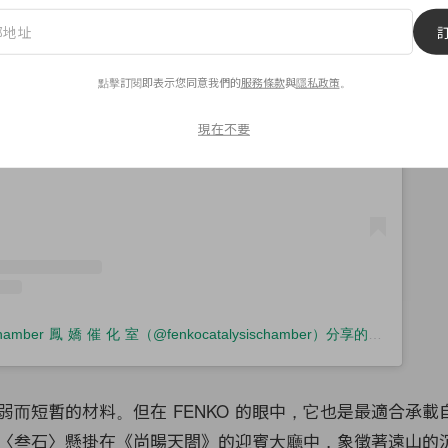
查看這則貼文
點擊訂閱即表示您同意我們的
服務條款
與
隱私政策
。
現在不要
Fenko Catalysis Chamber 鳳 嬌 催 化 室（@fenkocatalysischamber）分享的貼文
弱而短暫的材料。但在 FENKO 的眼中，它也是最適合承載
〈叁石〉懸掛在《尚暘天閤》的迎賓大廳中，象徵著遠山的