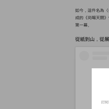
如今，這件名為〈
成的《尚暘天閤》
第一幕。
從紙到山，從
訂閱