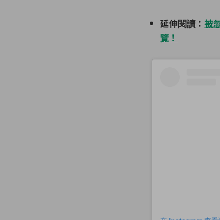
延伸閱讀：
被忽
覽！