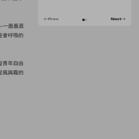
Prev
Next
——一面垂直
座會呼吸的
礙青年自由
捉風與霧的