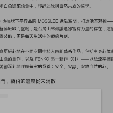
米白色建築語彙中，靜靜述說與自然共處的哲學。
O 也攜旗下平行品牌 MOSSLEE 進駐空間，打造活苔蘚牆
苔蘚細緻而堅韌，是台灣山林最謙遜卻富有力量的存在，這
覺裝飾，更是每天生活中的療癒片刻。
真更細心地在不同空間中植入四組藝術作品，包括由身心障
主題的畫作，以及 FENKO 另一新作〈引〉——以紙流線捕
聲卻深刻地呼應著家的意義：安全、安靜、安放自然的心。
家門，藝術的溫度從未消散