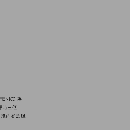
NKO 為
歷時三個
。紙的柔軟與