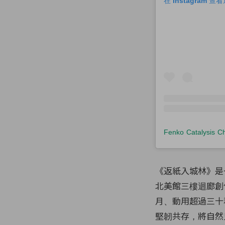
在 Instagram 
《返紙入城林》是
北美館三樓迴廊創
月、動用超過三十
堅韌共存，將自然