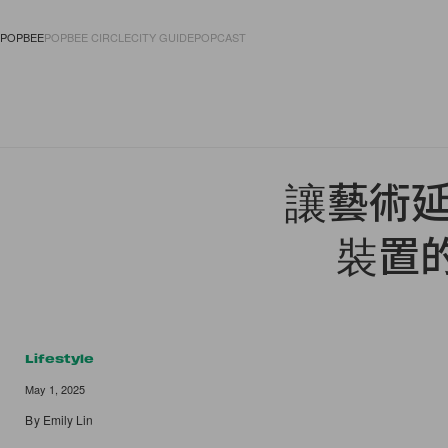
POPBEE
POPBEE CIRCLE
CITY GUIDE
POPCAST
FASHION
ACCES
讓藝術延
裝置
Lifestyle
May 1, 2025
By
Emily Lin