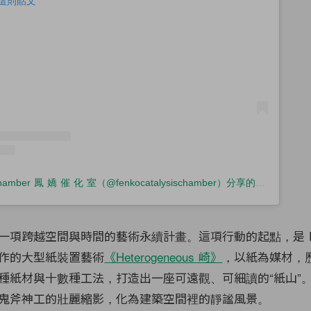
查看這則貼文
Fenko Catalysis Chamber 鳳 嬌 催 化 室（@fenkocatalysischamber）分享的貼文
一項跨越空間與時間的藝術永續計畫。這項行動的起點，是 FE
作的大型紙裝置藝術
《Heterogeneous 崎》
，以紙為媒材，
種紙材與十數種工法，打造出一座可遠觀、可細讀的“紙山”
鬼斧神工的壯麗縮影，化為建築空間裡的靜謐風景。