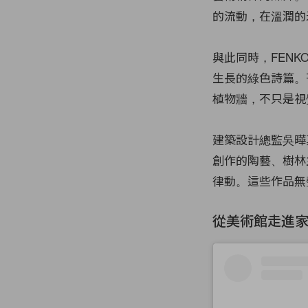
的流動，在溫潤的
與此同時，FENK
生長的綠色詩篇。
植物牆，不只是視
建築設計總監吳曄
創作的陶藝、樹林
律動。這些作品無
從美術館走進