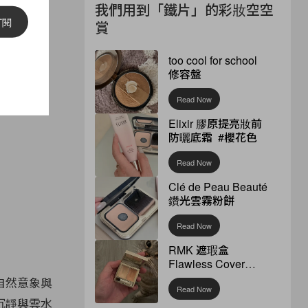
我們用到「鐵片」的彩妝空空
訂閱
賞
too cool for school
修容盤
Read Now
Elixir 膠原提亮妝前
防曬底霜 #櫻花色
Read Now
Clé de Peau Beauté
鑽光雲霧粉餅
Read Now
RMK 遮瑕盒
Flawless Cover
Concealer
自然意象與
Read Now
沉靜與雲水