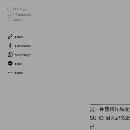
355
Pops
0
Comments
Save
Links
Facebook
WhatsApp
Line
More
當一件藝術作品從
SUHO 樹火紀
已。