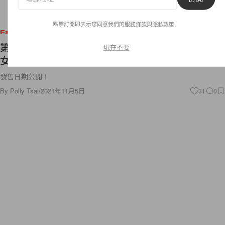
點擊訂閱即表示您同意我們的
服務條款
與
隱私政策
。
Fashion
第二彈：GU x SOPH. 明明是推出男裝，為什麼連
現在不要
女生也準備開搶？
發售日期公開！
By
Polly Tsai
/
2021年11月5日
31
0