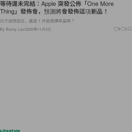
等待還未完結：Apple 突發公佈「One More
Thing」發佈會，預測將會發佈這項新品！
日子就快迫近，是這 1 件親民價單品嗎？
By
Bunny Lau
/
2020年11月3日
9
0
Lifestyle