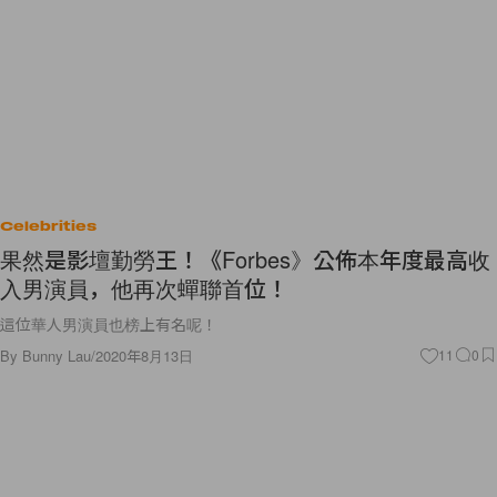
Celebrities
果然是影壇勤勞王！《Forbes》公佈本年度最高收
入男演員，他再次蟬聯首位！
這位華人男演員也榜上有名呢！
By
Bunny Lau
/
2020年8月13日
11
0