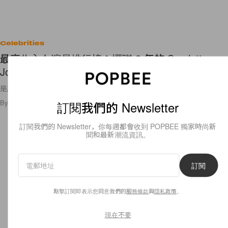
Celebrities
最高收入女演員排行榜：蟬聯 2 年的 Scarlett
Johansson 今年終於被她踢走了！
是誰奪了 Scarlett Johansson 的寶座呢？
By
Bunny Lau
/
2020年10月5日
49
0
訂閱我們的 Newsletter
訂閱我們的 Newsletter，你每週都會收到 POPBEE 獨家時尚新
聞和最新潮流資訊。
訂閱
點擊訂閱即表示您同意我們的
服務條款
與
隱私政策
。
現在不要