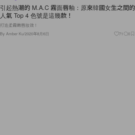
引起熱潮的 M.A.C 霧面唇釉：原來韓國女生之間的
人氣 Top 4 色號是這幾款！
打造柔霧嫩唇妝效！
By
Amber Ku
/
2020年8月6日
71
0