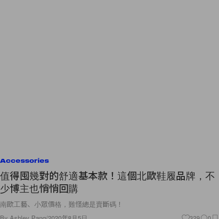
Accessories
值得囤幾對的舒適基本款！這個北歐鞋履品牌，不
少博主也悄悄回購
南歐工藝、小眾價格，難怪總是賣斷碼！
By
Ashley Pang
/
2020年8月5日
329
0