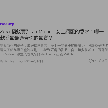
Beauty
Zara 價錢買到 Jo Malone 女士調配的香水！哪一
款香氣最適合你的氣質？
穿起新季的裙子，畫好精緻妝容，換上一雙優雅的鞋履，但照著鏡子彷彿
還欠了點甚麼？也許就是一抹恰到好處的香氣。自一年多前以來，調香師
Jo Malone 創立的香氛品牌 Jo Loves 已跟 ZARA
By
Ashley Pang
/
2020年8月6日
1.1K
0