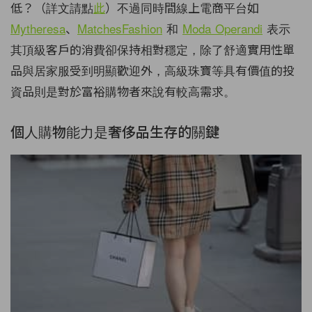
低？（詳文請點
此
）不過同時間線上電商平台如
Mytheresa
、
MatchesFashion
和
Moda Operandi
表示
其頂級客戶的消費卻保持相對穩定，除了舒適實用性單
品與居家服受到明顯歡迎外，高級珠寶等具有價值的投
資品則是對於富裕購物者來說有較高需求。
個人購物能力是奢侈品生存的關鍵