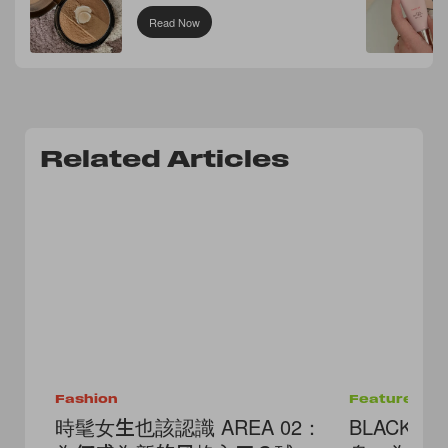
Read Now
Related Articles
Fashion
Features
時髦女生也該認識 AREA 02：
BLACKPI