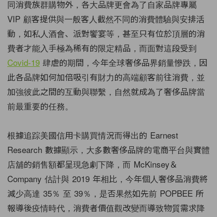
同消費族群購物外，各大品牌更會為了自家品牌專屬
VIP 顧客提供與一般客人截然不同的消費體驗與安排活
動，如私人酒會、派對饗宴等，甚至只有位於頂層的消
費者才能入手極為稀有的限定精品，而面對這段受到
Covid-19
肆虐的期間，今年全球奢侈品界銷量慘跌，因
此各品牌如何加倍吸引有財力的高端顧客前往消費，並
加強彼此之間的互動與聯繫，自然就成為了奢侈品牌當
前最重要的任務。
根據追踪美國信用卡購買情況而得出的 Earnest
Research 數據顯示
，
大多數
奢侈品牌的電商平台與實體
店舖的
銷售額都呈現急劇下降，而
McKinsey＆
Company
估計與 2019 年相比，今年個人奢侈品消費將
減少高達 35％ 至 39％，是否果然如先前 POPBEE 所
報導後疫情時代，消費者價值觀改變而導致物質需求降