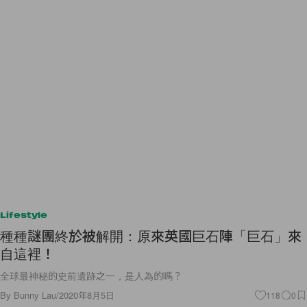
Lifestyle
種種謎團終於被解開：原來英國巨石陣「巨石」來
自這裡！
全球最神秘的史前遺跡之一，是人為的嗎？
By
Bunny Lau
/
2020年8月5日
118
0