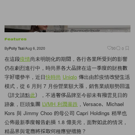
Images from Instagram @laurencefortincote
Features
By
Polly Tsai
/
Aug 6, 2020
30
0
在這段
疫情
尚未明朗化的期間，各行各業所受到的影響
仍在劇烈進行中，時尚界各大品牌在這一季度的財務數
字好壞參半，近日
快時尚
Uniqlo
傳出由於疫情改變生活
模式，從 6 月到 7 月份營業額大漲，銷售業績順勢回溫
（詳文請點
此
），不過奢侈品牌至今卻未有撥雲見日的
跡象，巨頭集團
LVMH 利潤暴跌
，Versace、Michael
Kors 與 Jimmy Choo 的母公司 Capri Holdings 稍早也
公佈最新季度報告虧損 1.8 億美元，面對如此的情況，
精品界與電商將採取何種應變措施？