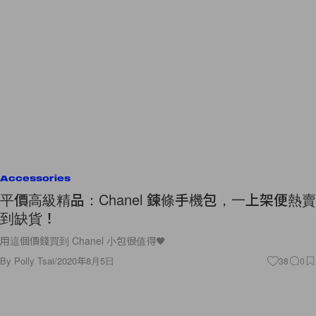
Accessories
平價高級精品：Chanel 鍊條手機包，一上架便熱賣
到缺貨！
用這個價錢買到 Chanel 小包很值得🖤
By
Polly Tsai
/
2020年8月5日
38
0