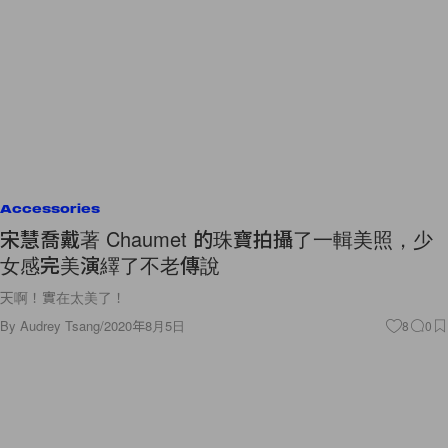
Accessories
宋慧喬戴著 Chaumet 的珠寶拍攝了一輯美照，少
女感完美演繹了不老傳說
天啊！實在太美了！
By
Audrey Tsang
/
2020年8月5日
8
0