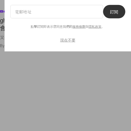
訂閱
Beauty
ghd 推出限量版系列造型夾和風筒，是女生一看就
會愛上的淡粉紅色！
點擊訂閱即表示您同意我們的
服務條款
與
隱私政策
。
又美又能幫助人，很值得入手呢！
現在不要
By
Crystal Chan
/
2020年8月6日
31
0