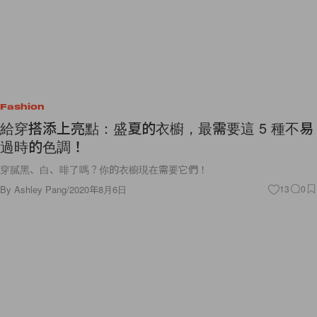
Fashion
給穿搭添上亮點：盛夏的衣櫥，最需要這 5 種不易
過時的色調！
穿膩黑、白、啡了嗎？你的衣櫥現在需要它們！
By
Ashley Pang
/
2020年8月6日
13
0