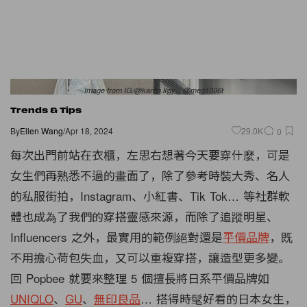
Image from IG/@karen.kgy、@meg1006t
Trends & Tips
By
Ellen Wang
/
Apr 18, 2024
29.0K
0
每次出門前站在衣櫃，左思右想著今天要穿什麼，可是
女生們再熟悉不過的畫面了，除了參考時裝大秀、名人
的私服街拍，Instagram、小紅書、Tik Tok… 等社群軟
體也成為了我們的穿搭靈感來源，而除了追蹤明星、
Influencers 之外，最實用的範例絕對還是
平價品牌
，既
不用擔心荷包失血，又可以重複穿搭，讓造型更多變。
回 Popbee 就要來整理 5 個擅長將日系平價品牌如
UNIQLO
、
GU
、
無印良品
… 搭得時髦好看的日本女生，