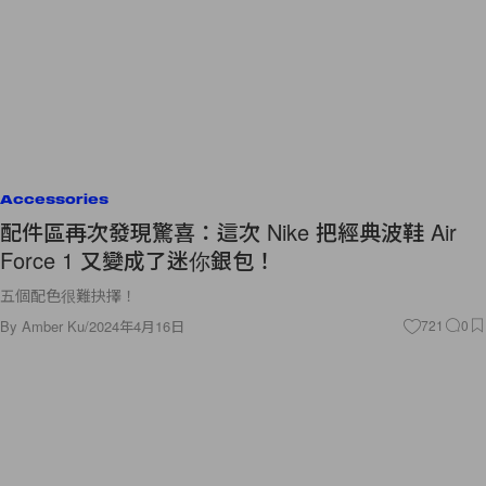
Accessories
配件區再次發現驚喜：這次 Nike 把經典波鞋 Air
Force 1 又變成了迷你銀包！
五個配色很難抉擇！
By
Amber Ku
/
2024年4月16日
721
0