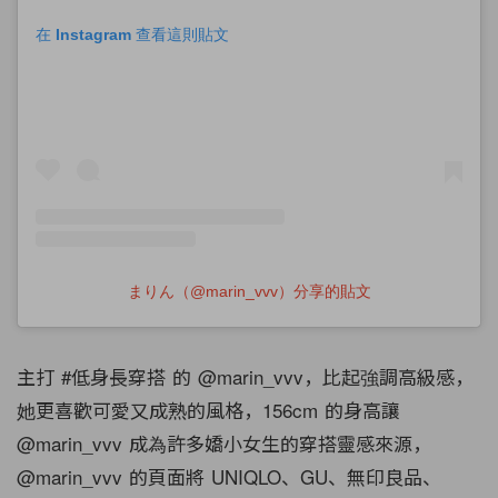
在 Instagram 查看這則貼文
まりん（@marin_vvv）分享的貼文
主打 #低身長穿搭 的 @marin_vvv，比起強調高級感，
她更喜歡可愛又成熟的風格，156cm 的身高讓
@marin_vvv 成為許多嬌小女生的穿搭靈感來源，
@marin_vvv 的頁面將 UNIQLO、GU、無印良品、