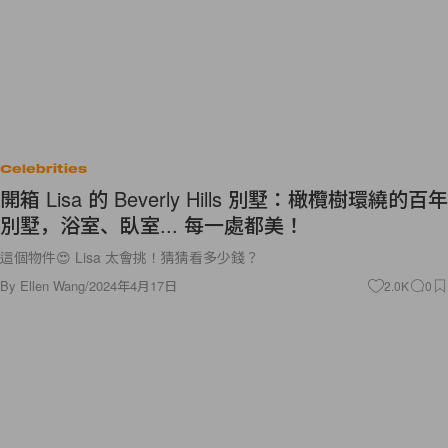
Celebrities
開箱 Lisa 的 Beverly Hills 別墅：橄欖樹環繞的百年
別墅，浴室、臥室... 每一處都美！
這個物件😍 Lisa 太會挑！猜猜看多少錢？
By
Ellen Wang
/
2024年4月17日
2.0K
0