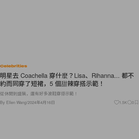
Celebrities
明星去 Coachella 穿什麼？Lisa、Rihanna... 都不
約而同穿了短裙，5 個甜辣穿搭示範！
從休閒到盛裝，還有好多波鞋穿搭示範！
By
Ellen Wang
/
2024年4月16日
1.5K
0