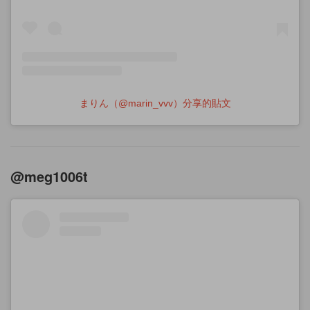
まりん（@marin_vvv）分享的貼文
@meg1006t