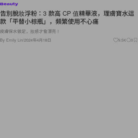
Beauty
告別脫妝浮粉：3 款高 CP 值精華液，理膚寶水這
款「平替小棕瓶」，頻繁使用不心痛
皮膚保水做足，妝感才會漂亮！
By
Emily Lin
/
2024年4月18日
9.5K
0