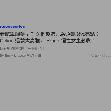
Accessories
看膩單調髮型？ 3 個髮飾，為頭髮增添亮點：
Celine 這款太高雅， Prada 個性女生必收！
挑對髮飾彷彿換了一個髮型！
By
Emily Lin
/
2024年4月17日
2.7K
0