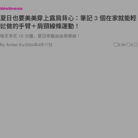
Wellness
夏日也要美美穿上露肩背心：筆記 3 個在家就能輕
鬆做的手臂＋肩頸線條運動！
每天多花 10 分鐘，夏日來臨偷偷抱佛腳！
By
Amber Ku
/
2024年4月17日
2.9K
0