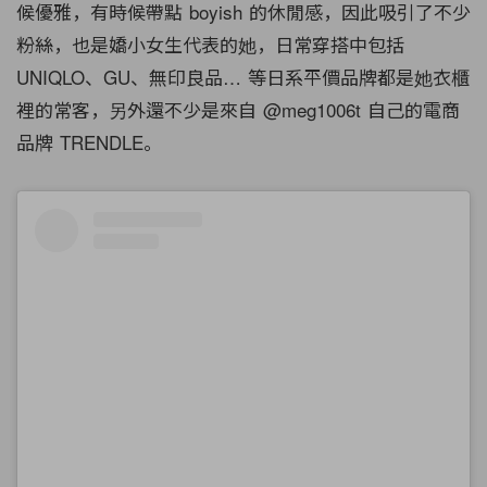
候優雅，有時候帶點 boyish 的休閒感，因此吸引了不少
粉絲，也是嬌小女生代表的她，日常穿搭中包括
UNIQLO、GU、無印良品… 等日系平價品牌都是她衣櫃
裡的常客，另外還不少是來自 @meg1006t 自己的電商
品牌 TRENDLE。