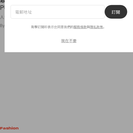
PUMA Creeper Phatty 聯名鞋款登場！
訂閱
人氣厚底鞋再次回歸！
By
Amber Ku
/
2024年4月18日
1.2K
0
點擊訂閱即表示您同意我們的
服務條款
與
隱私政策
。
現在不要
Fashion