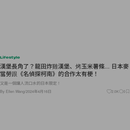
Lifestyle
漢堡長角了？龍田炸雞漢堡、烤玉米薯條... 日本麥
當勞跟《名偵探柯南》的合作太有梗！
又是一個讓人流口水的日本限定！
By
Ellen Wang
/
2024年4月16日
2.0K
0