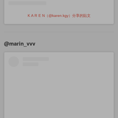
K A R E N（@karen.kgy）分享的貼文
@marin_vvv