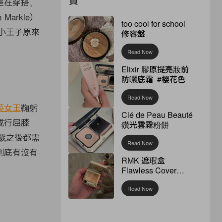
是在穿搭、
 Markle）
too cool for school
的小王子原來
修容盤
Read Now
Elixir 膠原提亮妝前
防曬底霜 #櫻花色
Read Now
英女王
鞠躬
Clé de Peau Beauté
或行屈膝
鑽光雲霧粉餅
歲之後都需
Read Now
到底有沒有
RMK 遮瑕盒
Flawless Cover
Concealer
Read Now