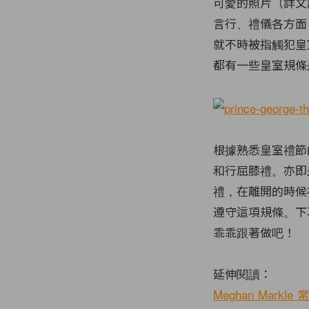
可愛的照片（詳文
言行、禮儀各方面
就不時被指觸犯皇
都有一些皇室規條
根據熟悉皇室禮節
和行屈膝禮。亦即
禮，在離開的時候
遵守這項規條。下
乖乖跟著做吧！
延伸閱讀：
Meghan Ma