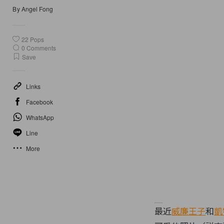
By
Angel Fong
22
Pops
0
Comments
Save
Links
Facebook
WhatsApp
Line
More
最近
威廉王子
和
凱