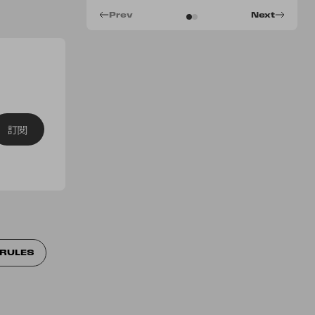
Prev
Next
訂閱
 RULES