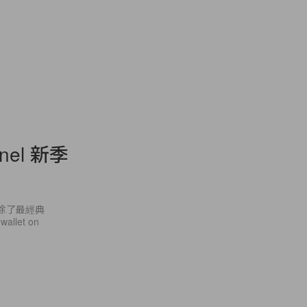
el 新季
。除了最經典
llet on