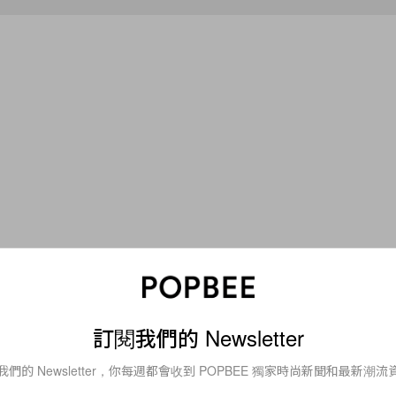
s
Celebrities
的月光》到時尚圈：金
2026 世界盃場邊最美
HARLES & KEITH 品
火辣伴侶成為賽事焦點
訂閱我們的 Newsletter
我們的 Newsletter，你每週都會收到 POPBEE 獨家時尚新聞和最新潮流