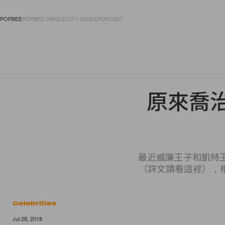
POPBEE
POPBEE CIRCLE
CITY GUIDE
POPCAST
FASHION
ACCES
原來喬治
最近威廉王子和凱特王
（詳文請看這裡），
Celebrities
Jul 28, 2018