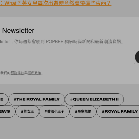
：What？英女皇每次出遊時竟然會帶這些東西？
ewsletter
sletter，你每週都會收到 POPBEE 獨家時尚新聞和最新潮流資訊。
意我們的
服務條款
與
隱私政策
。
E​
THE ROYAL FAMILY
QUEEN ELIZABETH II
NEWS
英女王
喬治小王子
皇室規條
ROYAL FAMILY