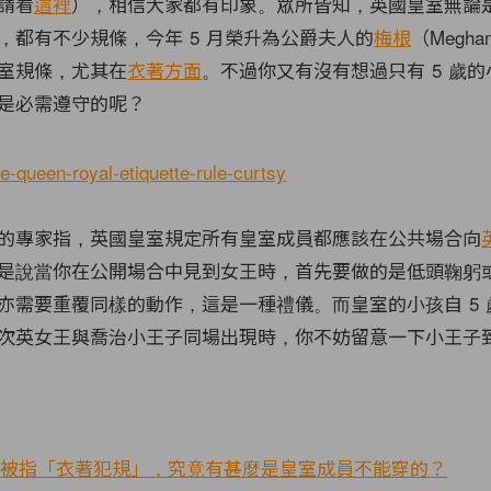
請看
這裡
），相信大家都有印象。眾所皆知，英國皇室無論
，都有不少規條，今年 5 月榮升為公爵夫人的
梅根
（Meghan
室規條，尤其在
衣著方面
。不過你又有沒有想過只有 5 歲
是必需遵守的呢？
的專家指，英國皇室規定所有皇室成員都應該在公共場合向
是說當你在公開場合中見到女王時，首先要做的是低頭鞠躬
亦需要重覆同樣的動作，這是一種禮儀。而皇室的小孩自 5 
次英女王與喬治小王子同場出現時，你不妨留意一下小王子
rkle 常被指「衣著犯規」，究竟有甚麼是皇室成員不能穿的？