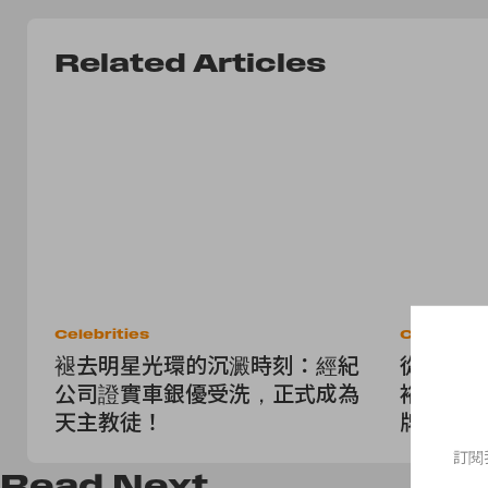
Related Articles
Celebrities
Celebritie
褪去明星光環的沉澱時刻：經紀
從《雲畫
公司證實車銀優受洗，正式成為
裕貞加入 C
天主教徒！
牌家族！
訂閱
Read
Next