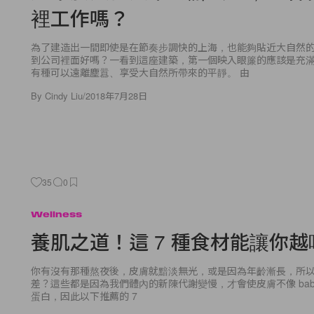
裡工作嗎？
為了建造出一間即使是在節奏步調快的上海，也能夠貼近大自然
到公司裡面好嗎？一看到這座建築，第一個映入眼簾的應該是充
有種可以遠離塵囂、享受大自然所帶來的平靜。 由
By
Cindy Liu
/
2018年7月28日
35
0
Wellness
養肌之道！這 7 種食材能讓你
你有沒有那種熬夜後，皮膚就黯淡無光，或是因為年齡漸長，所
差？這些都是因為我們體內的新陳代謝變慢，才會使皮膚不像 bab
蛋白，因此以下推薦的 7