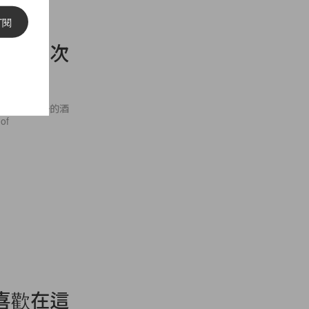
訂閱
涉水一次
最美海灣之一的酒
of
喜歡在這