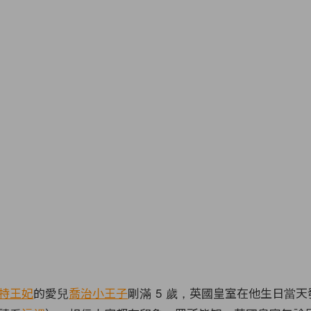
特王妃
的愛兒
喬治小王子
剛滿 5 歲，英國皇室在他生日當