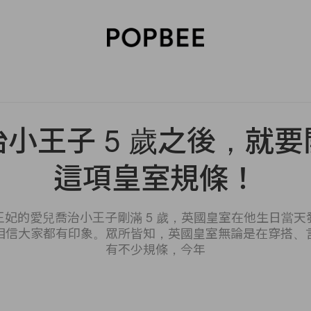
SORIES
BEAUTY
WELLNESS
LIFESTYLE
CELEBRITIES
V
小王子 5 歲之後，就
這項皇室規條！
妃的愛兒喬治小王子剛滿 5 歲，英國皇室在他生日當
相信大家都有印象。眾所皆知，英國皇室無論是在穿搭、
有不少規條，今年