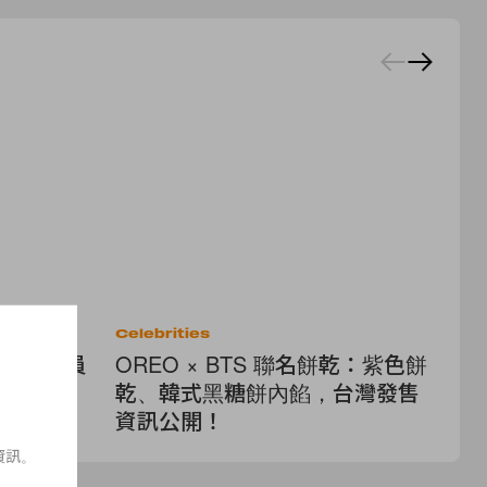
Celebrities
Cel
風景！球員
OREO × BTS 聯名餅乾：紫色餅
J
乾、韓式黑糖餅內餡，台灣發售
我
資訊公開！
擁
資訊。