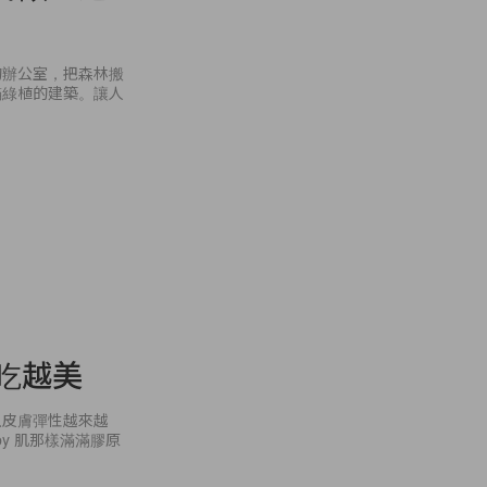
的辦公室，把森林搬
滿綠植的建築。讓人
越吃越美
以皮膚彈性越來越
y 肌那樣滿滿膠原