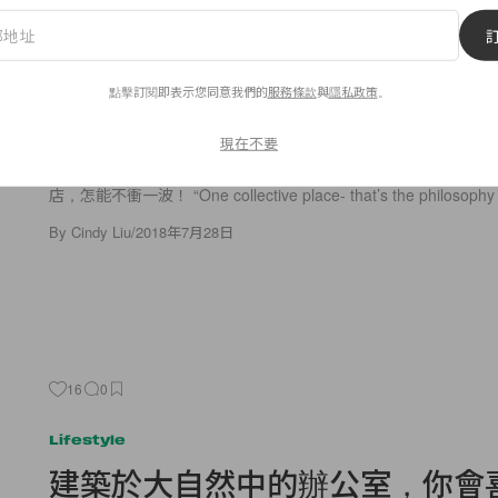
Lifestyle
全球最完美的衝浪點，還能跋山
點擊訂閱即表示您同意我們的
服務條款
與
隱私政策
。
滿足所有旅遊願望！
現在不要
衝浪人士的天堂，還能夠爬上火山一覽山、海景致，更位於全球
店，怎能不衝一波！ “One collective place- that’s the philosophy 
By
Cindy Liu
/
2018年7月28日
16
0
Lifestyle
建築於大自然中的辦公室，你會