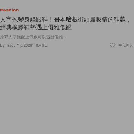
Fashion
人字拖變身貓跟鞋！哥本哈根街頭最吸睛的鞋款，
經典橡膠鞋墊遇上優雅低跟
原來人字拖配上低跟可以這麼優雅～
By
Tracy Yip
/
2026年8月6日
1.0K
0