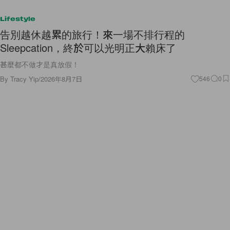
Lifestyle
告別越休越累的旅行！來一場不排行程的
Sleepcation，終於可以光明正大賴床了
甚麼都不做才是真放假！
By
Tracy Yip
/
2026年8月7日
546
0