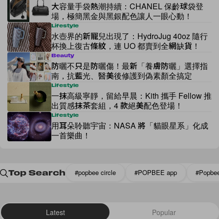
大容量手袋熱潮持續：CHANEL 保齡球袋登
場，極簡黑金與黑銀配色讓人一眼心動！
Lifestyle
水壺界的新寵兒出現了：HydroJug 40oz 隨行
杯換上復古條紋，連 UO 都賣到全網缺貨！
Beauty
防曬不只是防曬傷！最新「養膚防曬」選擇指
南，抗藍光、醫美後修護到偽素顏全搞定
Lifestyle
一抹高級寧靜，留給早晨：Kith 攜手 Fellow 推
出質感抹茶套組，4 款絕美配色登場！
Lifestyle
用耳朵聆聽宇宙：NASA 將「貓眼星系」化成
一首樂曲！
#popbee circle
#POPBEE app
#Popbe
Top Search
Latest
Popular