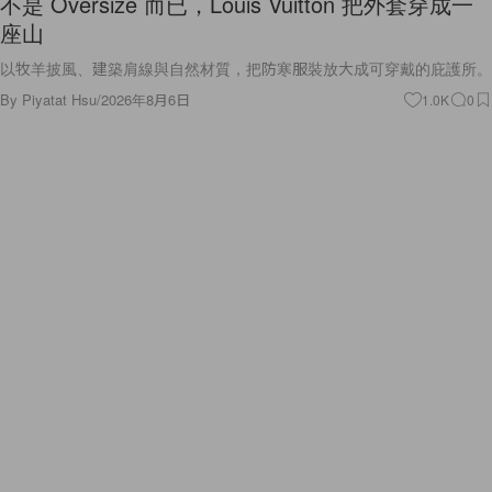
不是 Oversize 而已，Louis Vuitton 把外套穿成一
座山
以牧羊披風、建築肩線與自然材質，把防寒服裝放大成可穿戴的庇護所。
By
Piyatat Hsu
/
2026年8月6日
1.0K
0