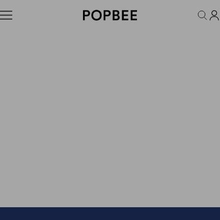
FASHION
ACCESSORIES
BEAUTY
WELLNESS
LIFESTYLE
Features