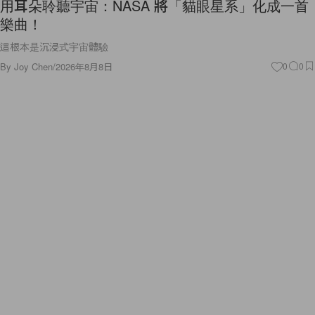
用耳朵聆聽宇宙：NASA 將「貓眼星系」化成一首
樂曲！
這根本是沉浸式宇宙體驗
By
Joy Chen
/
2026年8月8日
0
0