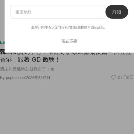
訂閱
點擊訂閱即表示您同意我們的
服務條款
與
隱私政策
。
現在不要
Lifestyle
韓國熱賣到不行：常陸野貓頭鷹雛菊愛爾啤酒登陸
香港，跟著 GD 微醺！
週末的微醺時刻就靠它了！🍻
By
popbeebee
/
2026年8月7日
101
0