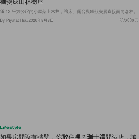
棚變成山林樹屋
僅 12 平方公尺的小屋架上木柱，讓床、露台與網狀夾層直接面向森林。
By
Piyatat Hsu
/
2026年8月8日
0
0
Lifestyle
如果房間沒有牆壁，你敢住嗎？瑞士這間酒店，讓