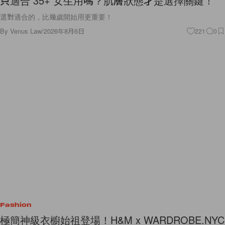
只適合 35+ 女生用嗎？肌膚狀態才是選擇關鍵！
選對適合的，比幾歲開始用更重要！
By
Venus Law
/
2026年8月6日
221
0
Fashion
極簡神級衣櫥始祖登場！H&M x WARDROBE.NYC