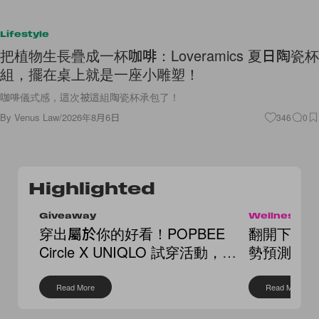
Lifestyle
把植物生長疊成一杯咖啡：Loveramics 夏日陶瓷杯
組，擺在桌上就是一座小雕塑！
咖啡儀式感，這次被這組陶瓷杯承包了！
By
Venus Law
/
2026年8月6日
346
0
Highlighted
Giveaway
Wellness
穿出屬於你的好看！POPBEE
翻開下半年
Circle X UNIQLO 試穿活動，還
勢預測，
送你繭形褲
點
Read More
Read More