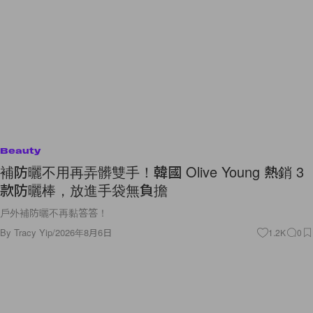
Beauty
補防曬不用再弄髒雙手！韓國 Olive Young 熱銷 3
款防曬棒，放進手袋無負擔
戶外補防曬不再黏答答！
By
Tracy Yip
/
2026年8月6日
1.2K
0