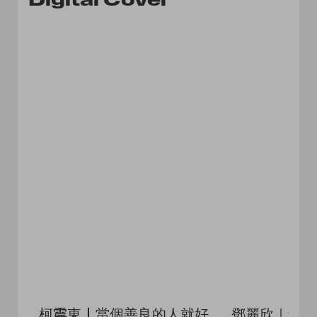
柯震東〡當個善良的人就好
鄧麗欣｜偶像