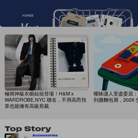
Most Hearted Awards 2026 結果揭曉！10
大時尚、美妝潮流代表誕生
極簡神級衣櫥始祖登場！H&M x
曖昧讓人受盡委屈：從 Co
WARDROBE.NYC 聯名，不用高昂預
到撒麵包屑，2026 
算也能擁有高級剪裁
Top Story
Accessories