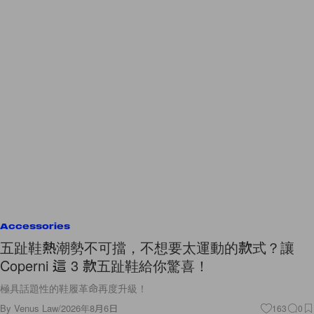
Accessories
五趾鞋熱潮勢不可擋，不想要太運動的款式？讓
Coperni 這 3 款五趾鞋給你驚喜！
極具話題性的鞋履革命再度升級！
By
Venus Law
/
2026年8月6日
163
0