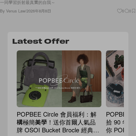
一同學習折射最真實的自我～
By
Venus Law
/
2026年8月8日
0
0
Latest Offer
POPBEE Circle 會員福利：解
POPBEE 
構極簡美學！送你首爾人氣品
拾 90 
牌 OSOI Bucket Brocle 經典水
你 POPD