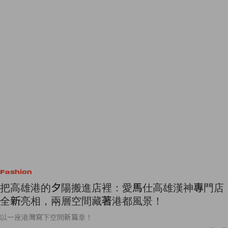
Fashion
把高雄港的夕陽搬進店裡：愛馬仕高雄漢神專門店
全新亮相，兩層空間藏著港都風景！
以一座港灣寫下空間新篇章！