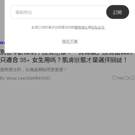
訂閱
點擊訂閱即表示您同意我們的
服務條款
與
隱私政策
。
現在不要
Beauty
別被年齡限制了護膚想像：「貴婦級」護膚品真的
只適合 35+ 女生用嗎？肌膚狀態才是選擇關鍵！
選對適合的，比幾歲開始用更重要！
By
Venus Law
/
2026年8月6日
169
0