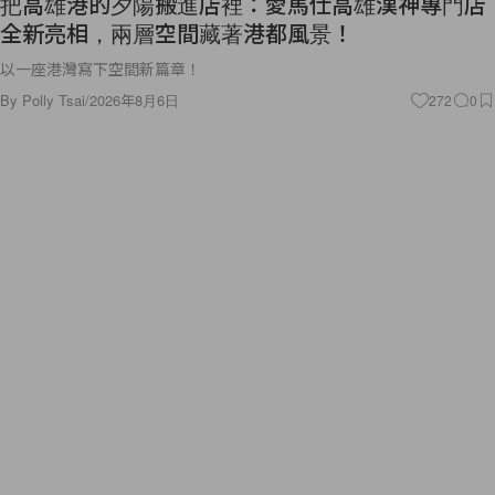
把高雄港的夕陽搬進店裡：愛馬仕高雄漢神專門店
全新亮相，兩層空間藏著港都風景！
以一座港灣寫下空間新篇章！
By
Polly Tsai
/
2026年8月6日
272
0