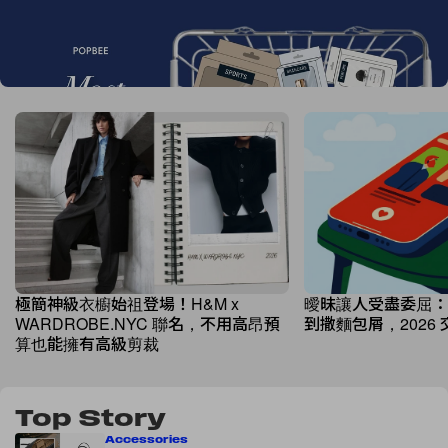
Most Hearted Awards 2026 結果揭曉！10
大時尚、美妝潮流代表誕生
極簡神級衣櫥始祖登場！H&M x
曖昧讓人受盡委屈：從 Co
WARDROBE.NYC 聯名，不用高昂預
到撒麵包屑，2026 
算也能擁有高級剪裁
Top Story
Accessories