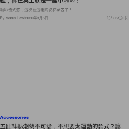
組，擺在桌上就是一座小雕塑！
咖啡儀式感，這次被這組陶瓷杯承包了！
By
Venus Law
/
2026年8月6日
306
0
Accessories
五趾鞋熱潮勢不可擋，不想要太運動的款式？讓