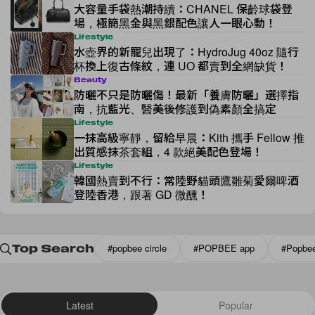
大容量手袋熱潮持續：CHANEL 保齡球袋登
場，極簡黑金與黑銀配色讓人一眼心動！
Lifestyle
水壺界的新寵兒出現了：HydroJug 40oz 隨行
杯換上復古條紋，連 UO 都賣到全網缺貨！
Beauty
防曬不只是防曬傷！最新「養膚防曬」選擇指
南，抗藍光、醫美後修護到偽素顏全搞定
Lifestyle
一抹高級寧靜，留給早晨：Kith 攜手 Fellow 推
出質感抹茶套組，4 款絕美配色登場！
Lifestyle
韓國熱賣到不行：常陸野貓頭鷹雛菊愛爾啤酒
登陸香港，跟著 GD 微醺！
#popbee circle
#POPBEE app
#Popbe
Top Search
Latest
Popular