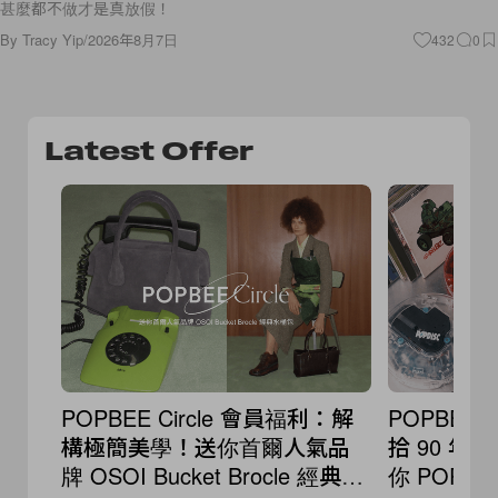
甚麼都不做才是真放假！
By
Tracy Yip
/
2026年8月7日
432
0
Latest Offer
POPBEE Circle 會員福利：解
POPBEE 
構極簡美學！送你首爾人氣品
拾 90 
牌 OSOI Bucket Brocle 經典水
你 POPD