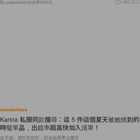
By
popbeebee
/
2026年8月5日
1.3K
2
Celebrities
Karina 私服同款搜尋：這 5 件這個夏天被她燒到的
時髦單品，出鏡率超高快加入清單！
從手袋、波鞋到唇彩，跟著她買準沒錯😍