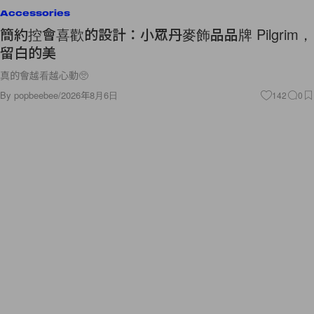
Accessories
簡約控會喜歡的設計：小眾丹麥飾品品牌 Pilgrim，
留白的美
真的會越看越心動🥺
By
popbeebee
/
2026年8月6日
142
0