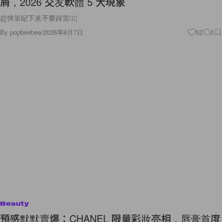
屑，2026 交友軟體 5 大現象
趕快筆記下來不要踩雷🙅‍♀️
By
popbeebee
/
2026年8月7日
52
0
Beauty
預感默默賣爆：CHANEL 限量彩妝亮相，唇膏首度