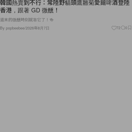
韓國熱賣到不行：常陸野貓頭鷹雛菊愛爾啤酒登陸
香港，跟著 GD 微醺！
週末的微醺時刻就靠它了！🍻
By
popbeebee
/
2026年8月7日
72
0