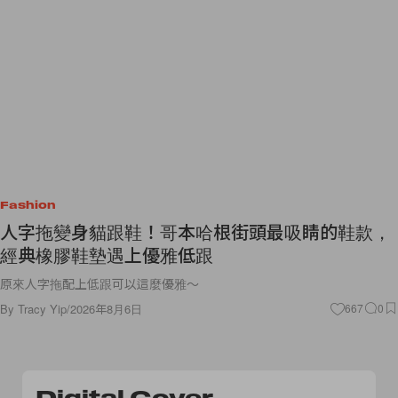
Fashion
人字拖變身貓跟鞋！哥本哈根街頭最吸睛的鞋款，
經典橡膠鞋墊遇上優雅低跟
原來人字拖配上低跟可以這麼優雅～
By
Tracy Yip
/
2026年8月6日
667
0
Digital Cover