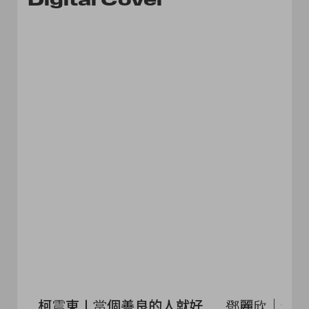
柯震東〡當個善良的人就好
鄧麗欣｜偶像