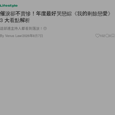
Lifestyle
催淚卻不賣慘！年度最好哭戀綜《我的剩餘戀愛》
3 大看點解析
這部連主持人都看到落淚！🥺
By
Venus Law
/
2026年8月7日
102
0